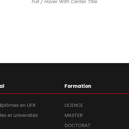
Full / Hover With Center Title
al
Formation
 diplômes en UFR
LICENCE
es et universités
MASTER
DOCTORAT