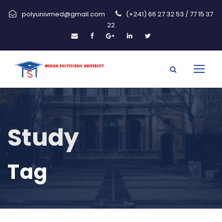
polyunivmed@gmail.com
(+241) 66 27 32 53 / 77 15 37
22
Study
Tag